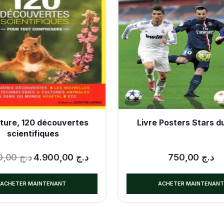
ture, 120 découvertes
Livre Posters Stars d
scientifiques
5.500,00
د.ج
4.900,00
د.ج
750,00
د.ج
ACHETER MAINTENANT
ACHETER MAINTENAN