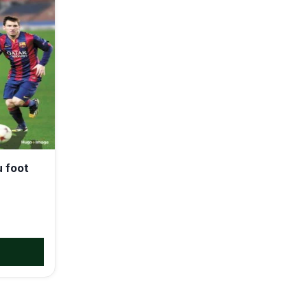
u foot
T