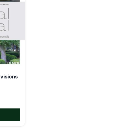
visions
T