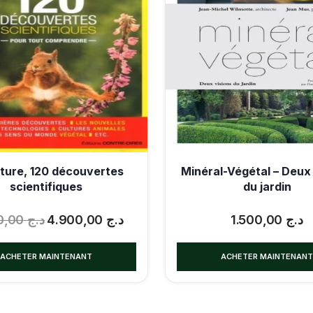
ture, 120 découvertes
Minéral-Végétal – Deux 
scientifiques
du jardin
5.500,00
د.ج
4.900,00
د.ج
1.500,00
د.ج
ACHETER MAINTENANT
ACHETER MAINTENAN