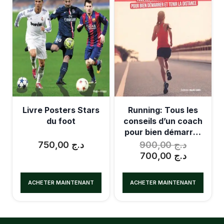
Livre Posters Stars
Running: Tous les
du foot
conseils d’un coach
pour bien démarrer
et tenir la distance
750,00
د.ج
900,00
د.ج
700,00
د.ج
ACHETER MAINTENANT
ACHETER MAINTENANT